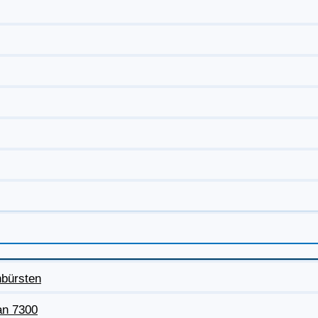
nbürsten
an 7300