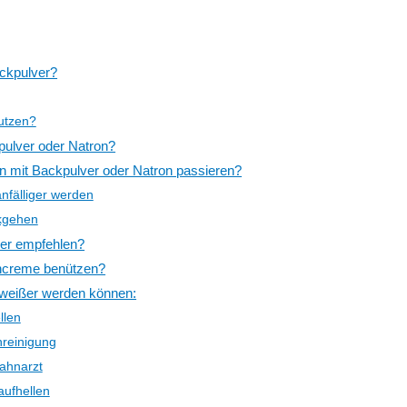
ckpulver?
utzen?
pulver oder Natron?
mit Backpulver oder Natron passieren?
nfälliger werden
ckgehen
er empfehlen?
ahncreme benützen?
 weißer werden können:
llen
reinigung
ahnarzt
ufhellen