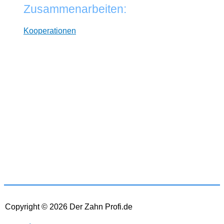
Zusammenarbeiten:
Kooperationen
* Wir arbeiten unabhängig von Herstellern. Dabei
verlinken wir auf ausgewählte Online-Shops und
Partner, von denen wir ggf. eine Vergütung erhalten.
Zwischenzeitliche Änderungen der Preise,
Lieferzeiten und -kosten sind möglich. Preise inkl.
MwSt und ggf. zzgl. Versand.
Copyright © 2026
Der Zahn Profi.de