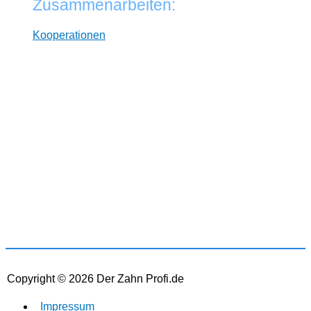
Zusammenarbeiten:
Kooperationen
* Wir arbeiten unabhängig von Herstellern. Dabei
verlinken wir auf ausgewählte Online-Shops und
Partner, von denen wir ggf. eine Vergütung erhalten.
Zwischenzeitliche Änderungen der Preise,
Lieferzeiten und -kosten sind möglich. Preise inkl.
MwSt und ggf. zzgl. Versand.
Copyright © 2026
Der Zahn Profi.de
Impressum