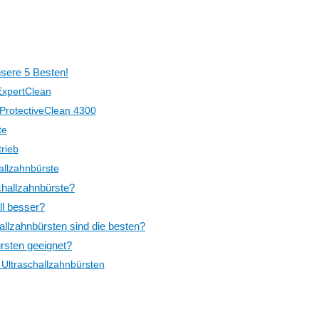
nsere 5 Besten!
ExpertClean
ProtectiveClean 4300
te
rieb
allzahnbürste
challzahnbürste?
ll besser?
allzahnbürsten sind die besten?
ürsten geeignet?
 Ultraschallzahnbürsten
…