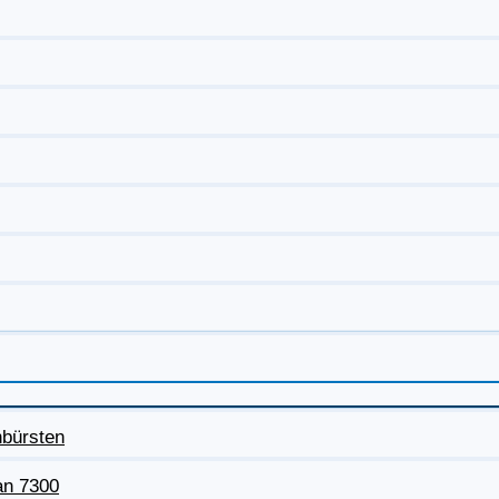
nbürsten
an 7300