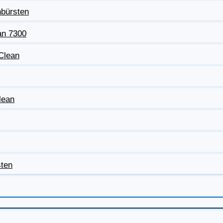
nbürsten
an 7300
eClean
lean
sten