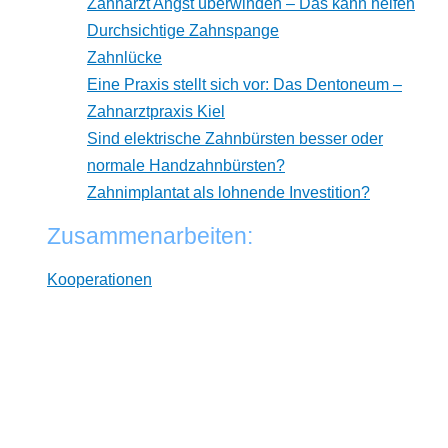
Zahnarzt Angst überwinden – Das kann helfen
Durchsichtige Zahnspange
Zahnlücke
Eine Praxis stellt sich vor: Das Dentoneum –
Zahnarztpraxis Kiel
Sind elektrische Zahnbürsten besser oder
normale Handzahnbürsten?
Zahnimplantat als lohnende Investition?
Zusammenarbeiten:
Kooperationen
* Wir arbeiten unabhängig von Herstellern. Dabei
verlinken wir auf ausgewählte Online-Shops und
Partner, von denen wir ggf. eine Vergütung erhalten.
Zwischenzeitliche Änderungen der Preise,
Lieferzeiten und -kosten sind möglich. Preise inkl.