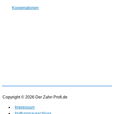
Kooperationen
* Wir arbeiten unabhängig von Herstellern. Dabei
verlinken wir auf ausgewählte Online-Shops und
Partner, von denen wir ggf. eine Vergütung erhalten.
Zwischenzeitliche Änderungen der Preise,
Lieferzeiten und -kosten sind möglich. Preise inkl.
MwSt und ggf. zzgl. Versand.
Copyright © 2026
Der Zahn Profi.de
Impressum
Haftungsausschluss