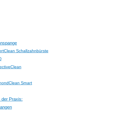
hnspange
ertClean Schallzahnbürste
0
ectiveClean
amondClean Smart
 der Praxis:
pangen