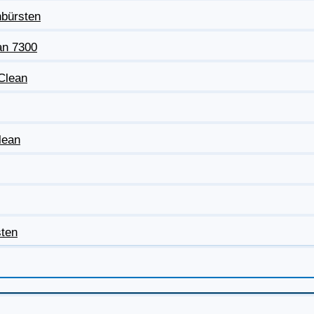
nbürsten
an 7300
eClean
lean
sten