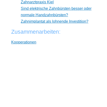
Zahnarztpraxis Kiel
Sind elektrische Zahnbürsten besser oder
normale Handzahnbürsten?
Zahnimplantat als lohnende Investition?
Zusammenarbeiten:
Kooperationen
* Wir arbeiten unabhängig von Herstellern. Dabei
verlinken wir auf ausgewählte Online-Shops und
Partner, von denen wir ggf. eine Vergütung erhalten.
Zwischenzeitliche Änderungen der Preise,
Lieferzeiten und -kosten sind möglich. Preise inkl.
MwSt und ggf. zzgl. Versand.