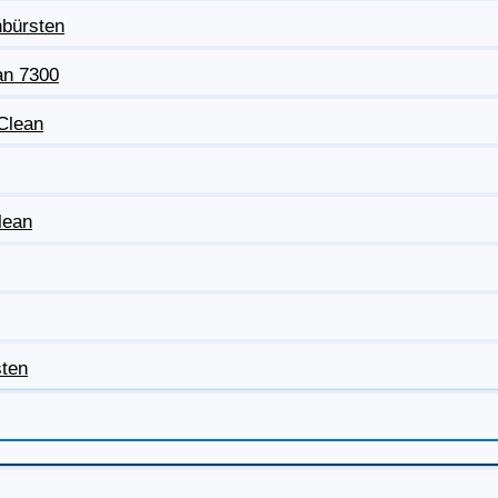
nbürsten
an 7300
eClean
lean
sten