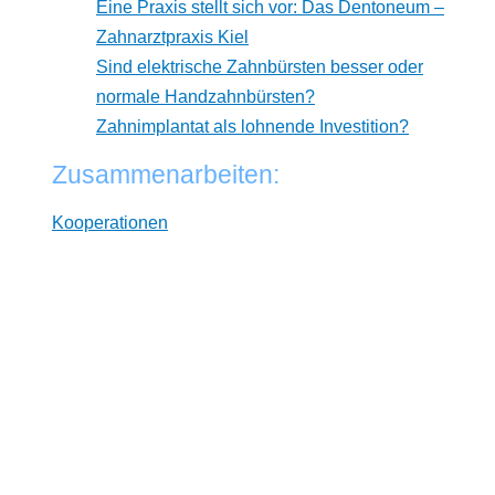
Eine Praxis stellt sich vor: Das Dentoneum –
Zahnarztpraxis Kiel
Sind elektrische Zahnbürsten besser oder
normale Handzahnbürsten?
Zahnimplantat als lohnende Investition?
Zusammenarbeiten:
Kooperationen
* Wir arbeiten unabhängig von Herstellern. Dabei
verlinken wir auf ausgewählte Online-Shops und
Partner, von denen wir ggf. eine Vergütung erhalten.
Zwischenzeitliche Änderungen der Preise,
Lieferzeiten und -kosten sind möglich. Preise inkl.
MwSt und ggf. zzgl. Versand.