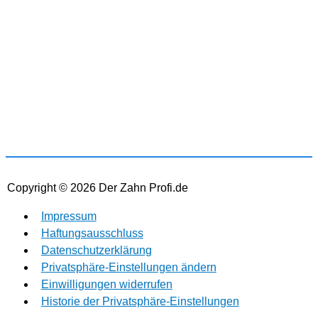
Partner, von denen wir ggf. eine Vergütung erhalten.
Zwischenzeitliche Änderungen der Preise,
Lieferzeiten und -kosten sind möglich. Preise inkl.
MwSt und ggf. zzgl. Versand.
Copyright © 2026
Der Zahn Profi.de
Impressum
Haftungsausschluss
Datenschutzerklärung
Privatsphäre-Einstellungen ändern
Einwilligungen widerrufen
Historie der Privatsphäre-Einstellungen