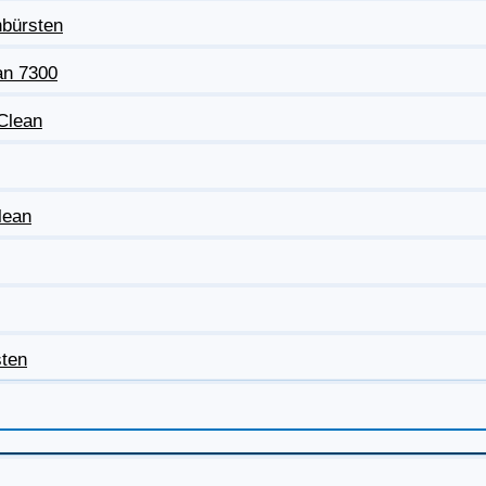
nbürsten
an 7300
eClean
lean
sten