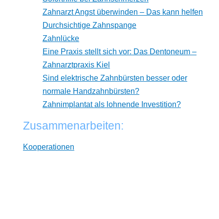
Zahnarzt Angst überwinden – Das kann helfen
Durchsichtige Zahnspange
Zahnlücke
Eine Praxis stellt sich vor: Das Dentoneum –
Zahnarztpraxis Kiel
Sind elektrische Zahnbürsten besser oder
normale Handzahnbürsten?
Zahnimplantat als lohnende Investition?
Zusammenarbeiten:
Kooperationen
* Wir arbeiten unabhängig von Herstellern. Dabei
verlinken wir auf ausgewählte Online-Shops und
Partner, von denen wir ggf. eine Vergütung erhalten.
Zwischenzeitliche Änderungen der Preise,