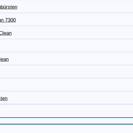
nbürsten
an 7300
eClean
lean
sten